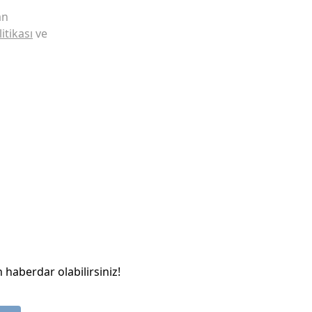
an
litikası
ve
 haberdar olabilirsiniz!