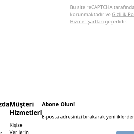
Bu site reCAPTCHA tarafınd
korunmaktadır ve
Gizlilik Po
Hizmet Şartları
geçerlidir.
zda
Müşteri
Abone Olun!
Hizmetleri
E-posta adresinizi bırakarak yeniliklerden
Kişisel
Verilerin
z