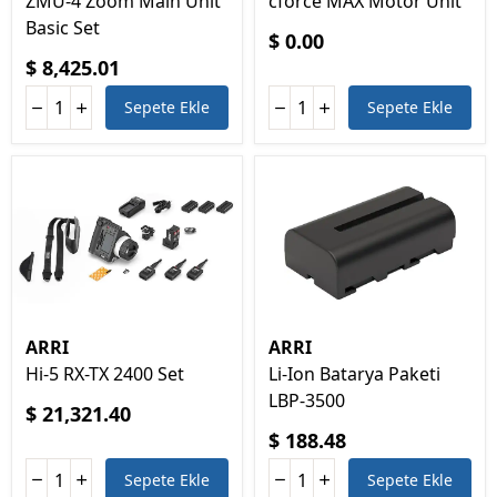
ZMU-4 Zoom Main Unit
cforce MAX Motor Unit
Basic Set
$ 0.00
$ 8,425.01
Sepete Ekle
Sepete Ekle
ARRI
ARRI
Hi-5 RX-TX 2400 Set
Li-Ion Batarya Paketi
LBP-3500
$ 21,321.40
$ 188.48
Sepete Ekle
Sepete Ekle