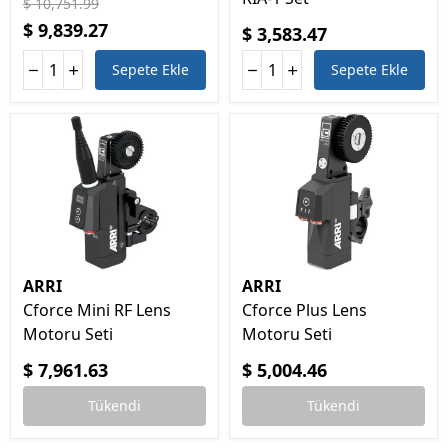
$ 10,751.99
$ 9,839.27
$ 3,583.47
Sepete Ekle
Sepete Ekle
ARRI
ARRI
Cforce Mini RF Lens
Cforce Plus Lens
Motoru Seti
Motoru Seti
$ 7,961.63
$ 5,004.46
Tükendi
Tükendi