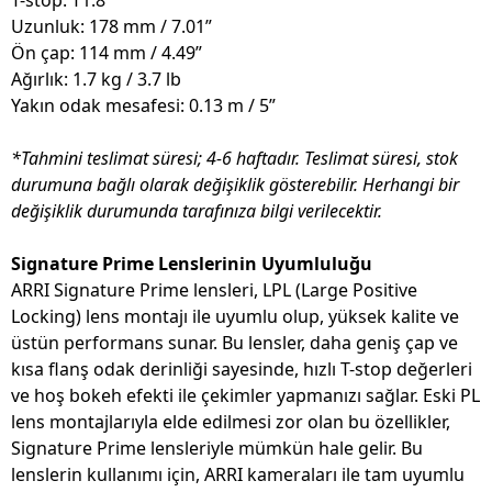
T-stop: T1.8
Uzunluk: 178 mm / 7.01”
Ön çap: 114 mm / 4.49”
Ağırlık: 1.7 kg / 3.7 lb
Yakın odak mesafesi: 0.13 m / 5”
*Tahmini teslimat süresi; 4-6 haftadır. Teslimat süresi, stok
durumuna bağlı olarak değişiklik gösterebilir. Herhangi bir
değişiklik durumunda tarafınıza bilgi verilecektir.
Signature Prime Lenslerinin Uyumluluğu
ARRI Signature Prime lensleri, LPL (Large Positive
Locking) lens montajı ile uyumlu olup, yüksek kalite ve
üstün performans sunar. Bu lensler, daha geniş çap ve
kısa flanş odak derinliği sayesinde, hızlı T-stop değerleri
ve hoş bokeh efekti ile çekimler yapmanızı sağlar. Eski PL
lens montajlarıyla elde edilmesi zor olan bu özellikler,
Signature Prime lensleriyle mümkün hale gelir. Bu
lenslerin kullanımı için, ARRI kameraları ile tam uyumlu