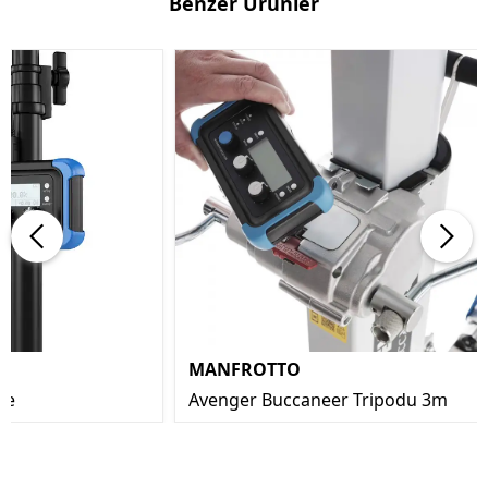
Benzer Ürünler
MANFROTTO
te
Avenger Buccaneer Tripodu 3m