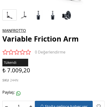
MANFROTTO
Variable Friction Arm
0 Değerlendirme
Tükendi
₺ 7.009,20
SKU
244N
Paylaş
:
Stoğa gelince haber ver