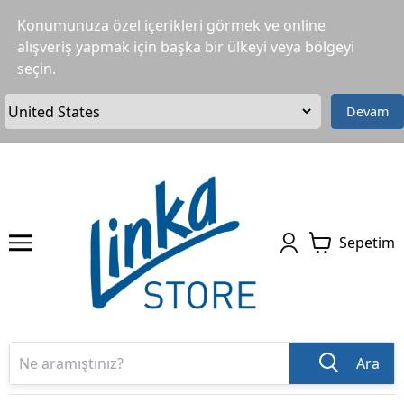
Konumunuza özel içerikleri görmek ve online
alışveriş yapmak için başka bir ülkeyi veya bölgeyi
seçin.
Devam
Sepetim
Ara