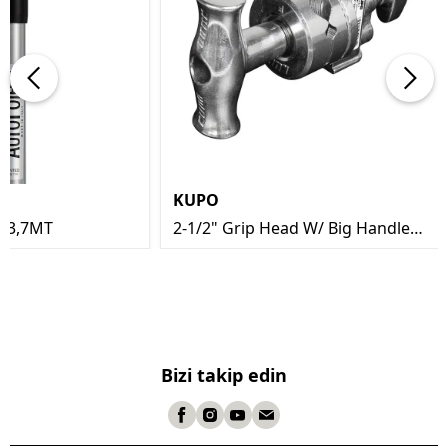
KUPO
-3,7MT
2-1/2" Grip Head W/ Big Handle
(Silver)
Bizi takip edin