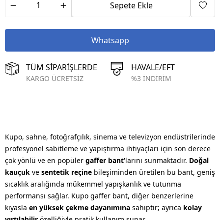
Sepete Ekle
Whatsapp
TÜM SİPARİŞLERDE
HAVALE/EFT
KARGO ÜCRETSİZ
%3 İNDİRİM
Kupo, sahne, fotoğrafçılık, sinema ve televizyon endüstrilerinde
profesyonel sabitleme ve yapıştırma ihtiyaçları için son derece
çok yönlü ve en popüler
gaffer bant
'larını sunmaktadır.
Doğal
kauçuk
ve
sentetik reçine
bileşiminden üretilen bu bant, geniş
sıcaklık aralığında mükemmel yapışkanlık ve tutunma
performansı sağlar. Kupo gaffer bant, diğer benzerlerine
kıyasla
en yüksek çekme dayanımına
sahiptir; ayrıca
kolay
yırtılabilir
özelliğiyle pratik kullanım sunar.