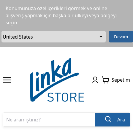
Konumunuza özel içerikleri görmek ve online
alışveriş yapmak için başka bir ülkeyi veya bölgeyi
seçin.
Devam
Sepetim
Ara