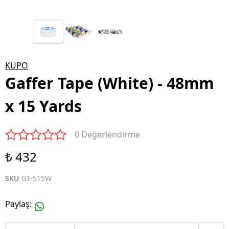
KUPO
Gaffer Tape (White) - 48mm
x 15 Yards
0 Değerlendirme
₺ 432
SKU
GT-515W
Paylaş
: