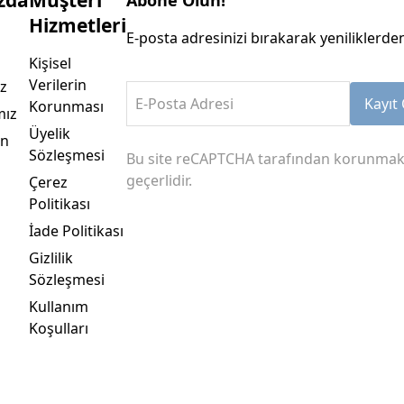
zda
Müşteri
Abone Olun!
Hizmetleri
E-posta adresinizi bırakarak yeniliklerden
Kişisel
Verilerin
z
E-Posta Adresi
Kayıt 
Korunması
mız
Üyelik
an
Sözleşmesi
Bu site reCAPTCHA tarafından korunmak
geçerlidir.
Çerez
Politikası
İade Politikası
Gizlilik
Sözleşmesi
Kullanım
Koşulları