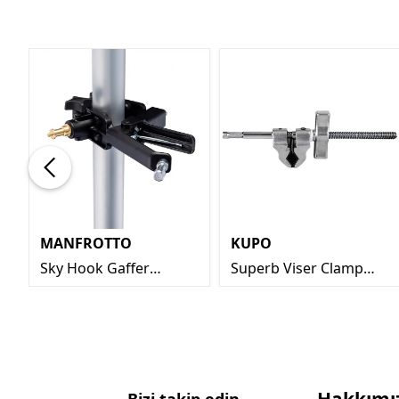
MANFROTTO
KUPO
Sky Hook Gaffer
Superb Viser Clamp
Kelepçesi 5/8F+2 SP
Center Jaw 3.5"