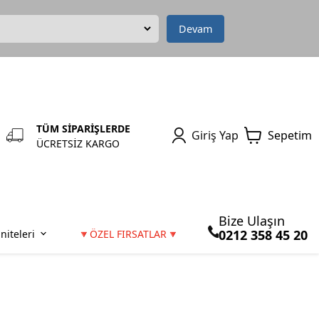
Devam
TÜM SİPARİŞLERDE
Giriş Yap
Sepetim
ÜCRETSİZ KARGO
Bize Ulaşın
0212 358 45 20
niteleri
🔻ÖZEL FIRSATLAR🔻