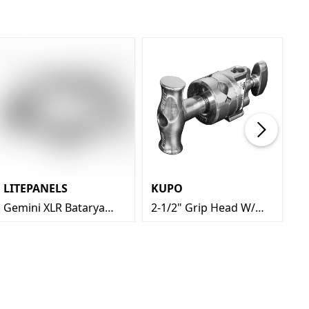
LITEPANELS
KUPO
A
Gemini XLR Batarya
2-1/2" Grip Head W/
Ex
Kablo Montajı
Big Handle (Silver)