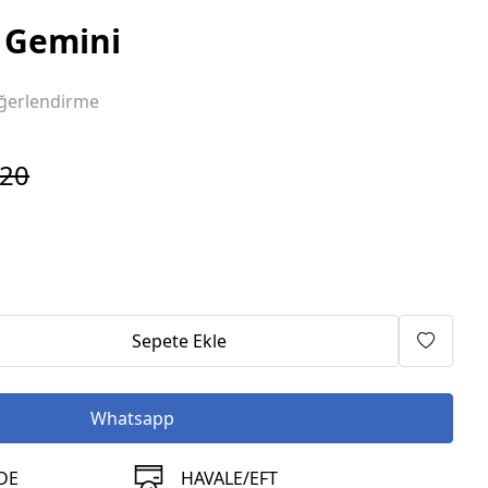
 Gemini
ğerlendirme
820
Sepete Ekle
Whatsapp
DE
HAVALE/EFT