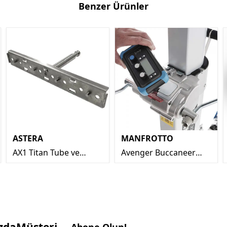
Benzer Ürünler
ASTERA
MANFROTTO
AX1 Titan Tube ve
Avenger Buccaneer
Helios Tube için Çapraz
Tripodu 3m
Plaka