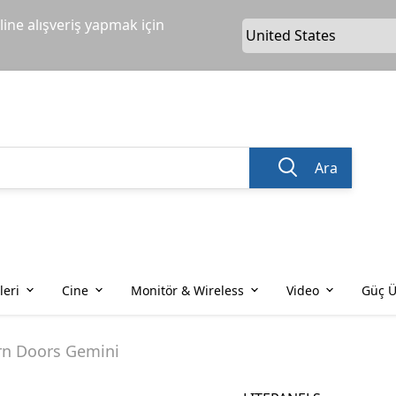
ine alışveriş yapmak için
Ara
leri
Cine
Monitör & Wireless
Video
Güç Ü
rn Doors Gemini