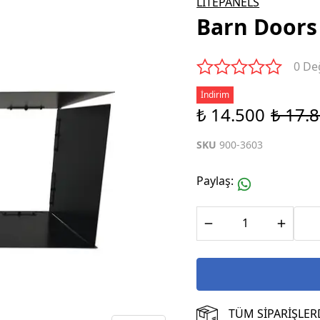
LITEPANELS
Barn Doors
0 De
İndirim
₺ 14.500
₺ 17.
SKU
900-3603
Paylaş
:
TÜM SİPARİŞLER