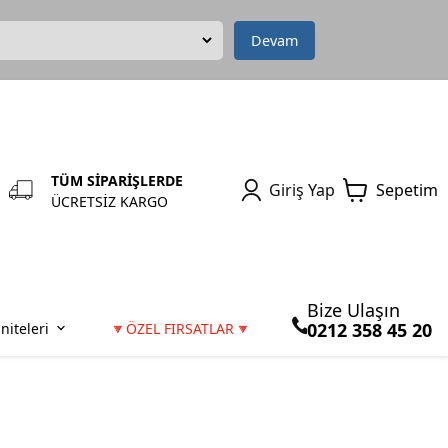
Devam
TÜM SİPARİŞLERDE
Giriş Yap
Sepetim
ÜCRETSİZ KARGO
Bize Ulaşın
0212 358 45 20
niteleri
🔻ÖZEL FIRSATLAR🔻