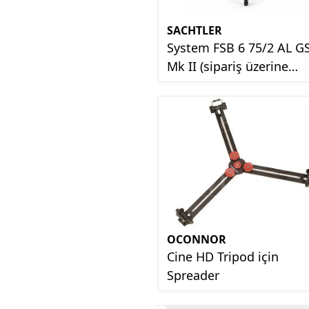
SACHTLER
System FSB 6 75/2 AL G
Mk II (sipariş üzerine
getirilir)
OCONNOR
Cine HD Tripod için
Spreader