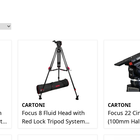
CARTONI
CARTONI
h
Focus 8 Fluid Head with
Focus 22 Ci
t-
Red Lock Tripod System
(100mm Half
Set