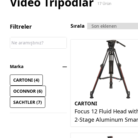
Video Tripodlar
17
Ürün
Sırala
Filtreler
Marka
CARTONI
(
4
)
OCONNOR
(
6
)
SACHTLER
(
7
)
CARTONI
Focus 12 Fluid Head wit
2-Stage Aluminum Smar
Stop SDS Tripod System
Set