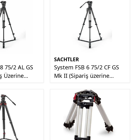
SACHTLER
8 75/2 AL GS
System FSB 6 75/2 CF GS
iş Üzerine
Mk II (Sipariş üzerine
getirilir)