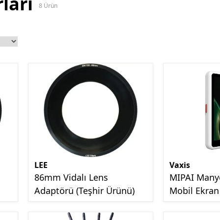
ları
8
Ürün
LEE
Vaxis
86mm Vidalı Lens
MIPAI Manye
Adaptörü (Teşhir Ürünü)
Mobil Ekran