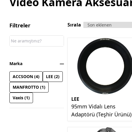
Video Kamera Aksesuar
Sırala
Filtreler
Marka
ACCSOON
(
4
)
LEE
(
2
)
MANFROTTO
(
1
)
Vaxis
(
1
)
LEE
95mm Vidalı Lens
Adaptörü (Teşhir Ürünü)