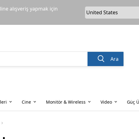
ine alışveriş yapmak için
Ara
leri
Cine
Monitör & Wireless
Video
Güç Ü