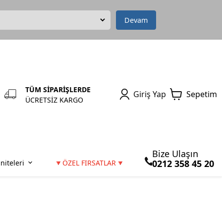
Devam
TÜM SİPARİŞLERDE
Giriş Yap
Sepetim
ÜCRETSİZ KARGO
Bize Ulaşın
0212 358 45 20
niteleri
🔻ÖZEL FIRSATLAR🔻