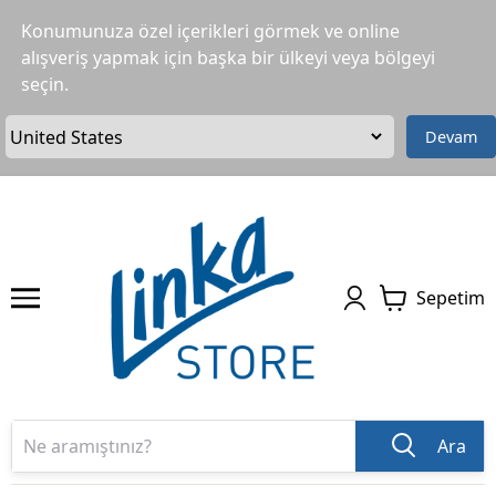
Konumunuza özel içerikleri görmek ve online
alışveriş yapmak için başka bir ülkeyi veya bölgeyi
seçin.
Devam
Sepetim
Ara