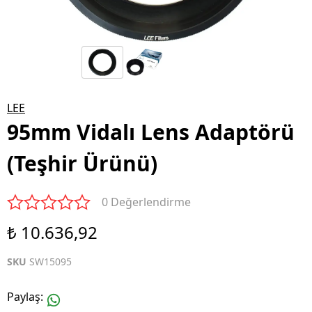
LEE
95mm Vidalı Lens Adaptörü
(Teşhir Ürünü)
0 Değerlendirme
₺ 10.636,92
SKU
SW15095
Paylaş
: