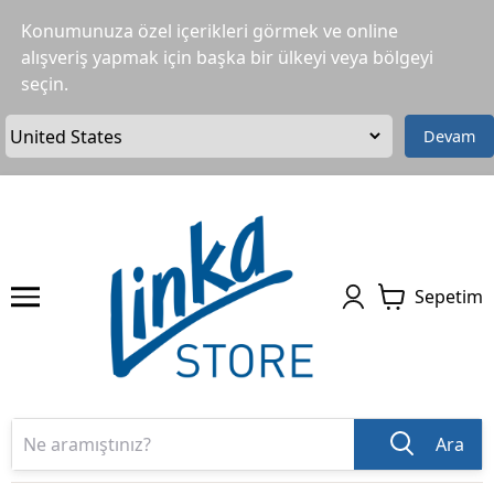
Konumunuza özel içerikleri görmek ve online
alışveriş yapmak için başka bir ülkeyi veya bölgeyi
seçin.
Devam
Sepetim
Ara