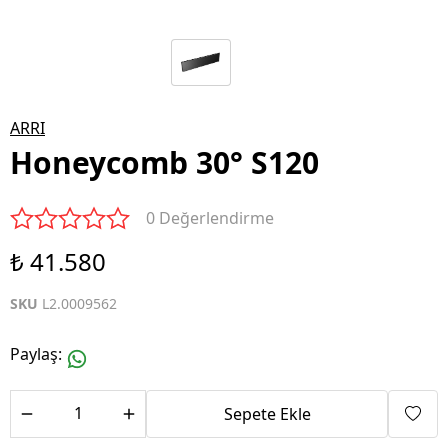
ARRI
Honeycomb 30° S120
0 Değerlendirme
₺ 41.580
SKU
L2.0009562
Paylaş
:
Sepete Ekle