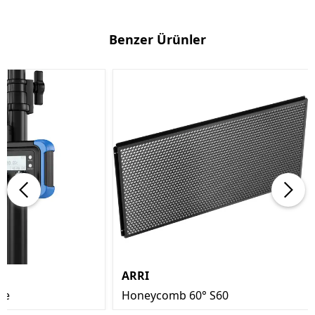
Benzer Ürünler
ARRI
te
Honeycomb 60° S60