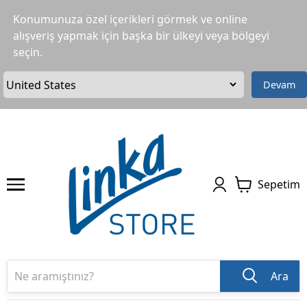
Konumunuza özel içerikleri görmek ve online
alışveriş yapmak için başka bir ülkeyi veya bölgeyi
seçin.
Devam
Sepetim
Ara