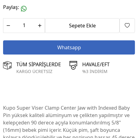
Paylaş
:
Sepete Ekle
Whatsapp
TÜM SİPARİŞLERDE
HAVALE/EFT
KARGO ÜCRETSİZ
%3 İNDİRİM
Kupo Super Viser Clamp Center Jaw with Indexed Baby
Pin yüksek kaliteli alüminyum ve çelikten yapılmıştır ve
kelepçeden 90 derece açıyla konumlandırılmış 5/8"
(16mm) bebek pimi içerir. Küçük pim, şaft boyunca
kolayca döndürülebilir ve her pozisyon hassas 45 derece