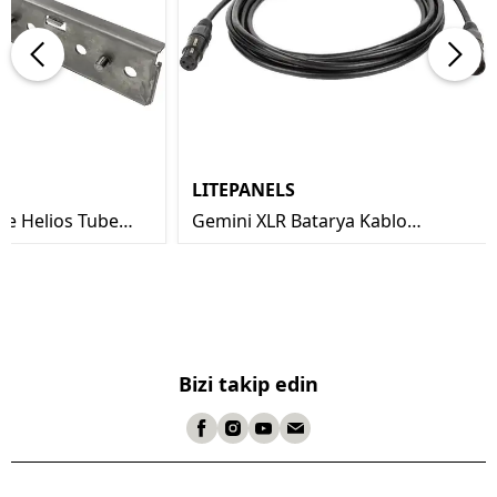
LITEPANELS
ve Helios Tube
Gemini XLR Batarya Kablo
ka
Montajı
Bizi takip edin