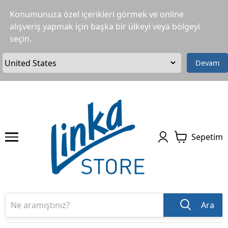
Konumunuza özel içerikleri görmek ve online
alışveriş yapmak için başka bir ülkeyi veya bölgeyi
seçin.
Devam
Sepetim
Ara