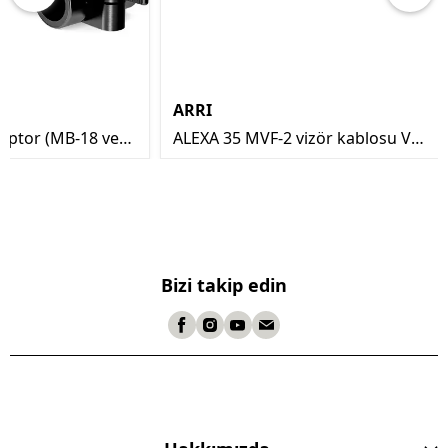
ARRI
daptor (MB-18 ve
ALEXA 35 MVF-2 vizör kablosu VF
yumlu)
0.35m
Bizi takip edin