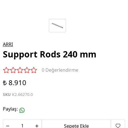
ARRI
Support Rods 240 mm
0 Değerlendirme
₺ 8.910
SKU
K2.66270.0
Paylaş
:
Sepete Ekle