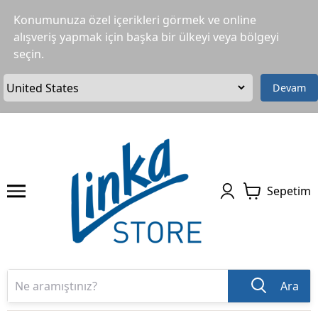
Konumunuza özel içerikleri görmek ve online
alışveriş yapmak için başka bir ülkeyi veya bölgeyi
seçin.
Devam
Sepetim
Ara