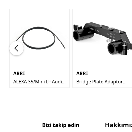
ARRI
ARRI
ALEXA 35/Mini LF Audio
Bridge Plate Adaptor
cable
(MB-18 ve MB-20 ile de
uyumlu)
Hakkımı
Bizi takip edin