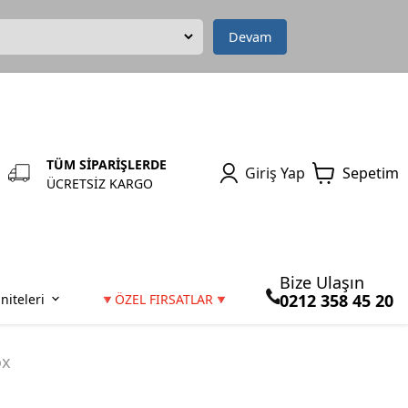
Devam
TÜM SİPARİŞLERDE
Giriş Yap
Sepetim
ÜCRETSİZ KARGO
Bize Ulaşın
0212 358 45 20
niteleri
🔻ÖZEL FIRSATLAR🔻
ox