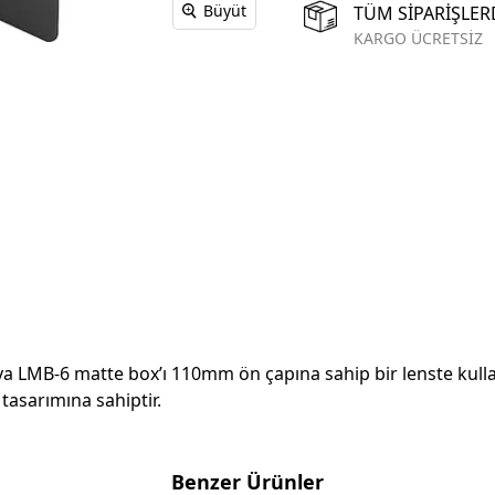
Büyüt
TÜM SİPARİŞLER
KARGO ÜCRETSİZ
LMB-6 matte box’ı 110mm ön çapına sahip bir lenste kullana
asarımına sahiptir.
Benzer Ürünler