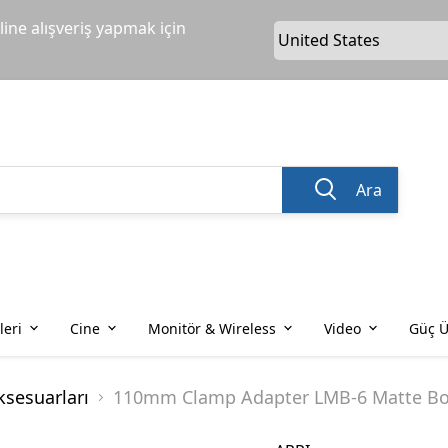
ine alışveriş yapmak için
Ara
leri
Cine
Monitör & Wireless
Video
Güç Ü
sesuarları
110mm Clamp Adapter LMB-6 Matte B