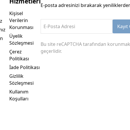
Hizmetleri
E-posta adresinizi bırakarak yeniliklerden
Kişisel
Verilerin
z
E-Posta Adresi
Kayıt 
Korunması
mız
Üyelik
an
Sözleşmesi
Bu site reCAPTCHA tarafından korunmak
geçerlidir.
Çerez
Politikası
İade Politikası
Gizlilik
Sözleşmesi
Kullanım
Koşulları