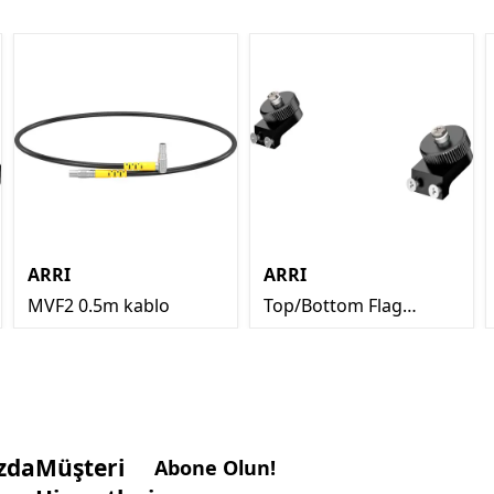
ARRI
ARRI
MVF2 0.5m kablo
Top/Bottom Flag
Holders LMB-25/LMB-6
Matte Box (Çift)
zda
Müşteri
Abone Olun!