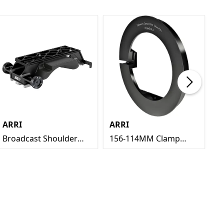
ARRI
ARRI
A
Broadcast Shoulder
156-114MM Clamp
A
Adapter BSA-1
Ring
C