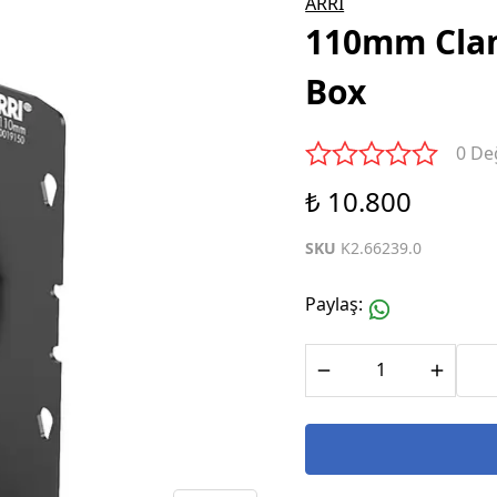
ARRI
110mm Cla
Box
0 De
₺ 10.800
SKU
K2.66239.0
Paylaş
: