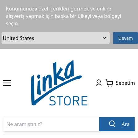
Konumunuza özel içerikleri görmek ve online
alışveriş yapmak için başka bir ülkeyi veya bölgeyi
seçin.
Devam
Sepetim
Ara