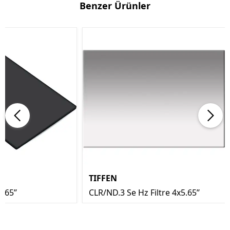
Benzer Ürünler
TIFFEN
.65’’
CLR/ND.3 Se Hz Filtre 4x5.65’’