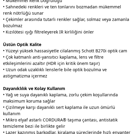
•
Mükemmel Renk Doğruluğu
• Sahnedeki renkleri ve ten tonlarını bozmadan mükemmel
renk nötrlüğü sunar
• Çekimler arasında tutarlı renkler sağlar, solmaz veya zamanla
bozulmaz
• Kızılötesi ışığı filtreleyerek IR kirliliğini önler
Üstün Optik Kalite
• Yüzeyi yüksek hassasiyetle cilalanmış Schott B270i optik cam
• Çok katmanlı anti-yansıtıcı kaplama, lens ve filtre
etkileşimlerini azaltır (HDR için kritik önem taşır)
• Uzun odak uzaklıklı lenslerle bile optik bozulma ve
astigmatizma içermez
Dayanıklılık ve Kolay Kullanım
• Yağ ve suya dayanıklı kaplama, zorlu çekim koşullarında
maksimum koruma sağlar
• Çizilmeye karşı dayanıklı sert kaplama ile uzun ömürlü
kullanım
• Mikro elyaf astarlı CORDURA® taşıma çantası, antistatik
temizleme bezi ile birlikte gelir
• Lazer kazınmış barkodlar, kiralama süreçlerinde hızlı envanter