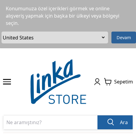
Konumunuza özel içerikleri görmek ve online
alışveriş yapmak için başka bir ülkeyi veya bölgeyi
seçin.
Devam
Sepetim
Ara