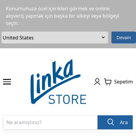
Konumunuza özel içerikleri görmek ve online
alışveriş yapmak için başka bir ülkeyi veya bölgeyi
seçin.
Devam
Sepetim
Ara