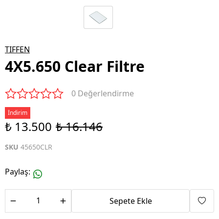
TIFFEN
4X5.650 Clear Filtre
0 Değerlendirme
İndirim
₺ 13.500
₺ 16.146
SKU
45650CLR
Paylaş
:
Sepete Ekle