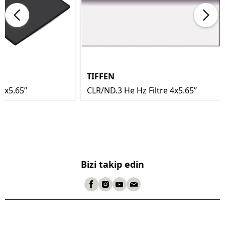
TIFFEN
4x5.65’’
CLR/ND.3 He Hz Filtre 4x5.65’’
Bizi takip edin