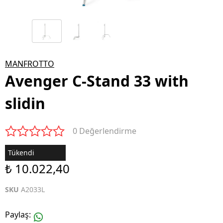
MANFROTTO
Avenger C-Stand 33 with
slidin
0 Değerlendirme
Tükendi
₺ 10.022,40
SKU
A2033L
Paylaş
: