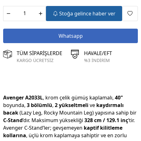
Stoğa gelince haber ver
Whatsapp
TÜM SİPARİŞLERDE
HAVALE/EFT
KARGO ÜCRETSİZ
%3 İNDİRİM
Avenger A2033L
, krom çelik gümüş kaplamalı,
40"
boyunda,
3 bölümlü
,
2 yükseltmeli
ve
kaydırmalı
bacak
(Lazy Leg, Rocky Mountain Leg) yapısına sahip bir
C-Stand
’dır. Maksimum yüksekliği
328 cm / 129.1 inç
’tir.
Avenger C-Stand’ler; gevşemeyen
kaptif kilitleme
kollarına
, üçlü krom kaplamaya sahiptir ve en zorlu