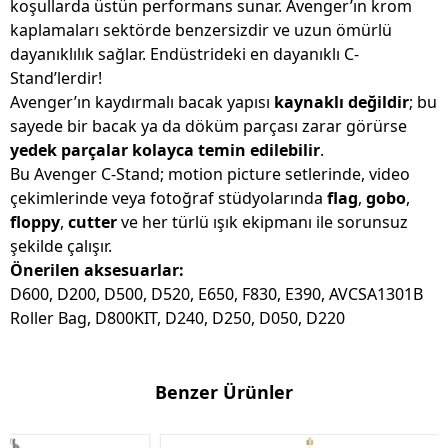
koşullarda üstün performans sunar. Avenger’ın krom
kaplamaları sektörde benzersizdir ve uzun ömürlü
dayanıklılık sağlar. Endüstrideki en dayanıklı C-
Stand’lerdir!
Avenger’ın kaydırmalı bacak yapısı
kaynaklı değildir
; bu
sayede bir bacak ya da döküm parçası zarar görürse
yedek parçalar kolayca temin edilebilir
.
Bu Avenger C-Stand; motion picture setlerinde, video
çekimlerinde veya fotoğraf stüdyolarında
flag
,
gobo
,
floppy
,
cutter
ve her türlü ışık ekipmanı ile sorunsuz
şekilde çalışır.
Önerilen aksesuarlar:
D600, D200, D500, D520, E650, F830, E390, AVCSA1301B
Roller Bag, D800KIT, D240, D250, D050, D220
Benzer Ürünler