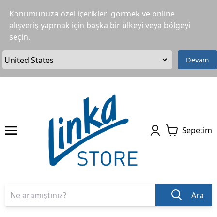
Konumunuza özel içerikleri görmek ve online
alışveriş yapmak için başka bir ülkeyi veya bölgeyi
seçin.
Devam
Sepetim
Ara