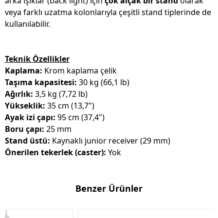
arka ışıklar (back light) için
çok alçak bir stand
olarak
veya farklı uzatma kolonlarıyla çeşitli stand tiplerinde de
kullanılabilir.
Teknik Özellikler
Kaplama:
Krom kaplama çelik
Taşıma kapasitesi:
30 kg (66,1 lb)
Ağırlık:
3,5 kg (7,72 lb)
Yükseklik:
35 cm (13,7")
Ayak izi çapı:
95 cm (37,4")
Boru çapı:
25 mm
Stand üstü:
Kaynaklı junior receiver (29 mm)
Önerilen tekerlek (caster):
Yok
Benzer Ürünler