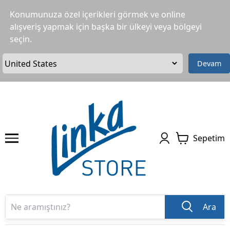
Konumunuza özel içerikleri görmek ve online
alışveriş yapmak için başka bir ülkeyi veya bölgeyi
seçin.
Devam
Sepetim
Ara