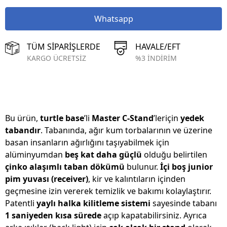
Whatsapp
TÜM SİPARİŞLERDE
HAVALE/EFT
KARGO ÜCRETSİZ
%3 İNDİRİM
Bu ürün,
turtle base
’li
Master C-Stand
’leriçin
yedek
tabandır
. Tabanında, ağır kum torbalarının ve üzerine
basan insanların ağırlığını taşıyabilmek için
alüminyumdan
beş kat daha güçlü
olduğu belirtilen
çinko alaşımlı taban dökümü
bulunur.
İçi boş junior
pim yuvası (receiver)
, kir ve kalıntıların içinden
geçmesine izin vererek temizlik ve bakımı kolaylaştırır.
Patentli
yaylı halka kilitleme sistemi
sayesinde tabanı
1 saniyeden kısa sürede
açıp kapatabilirsiniz. Ayrıca