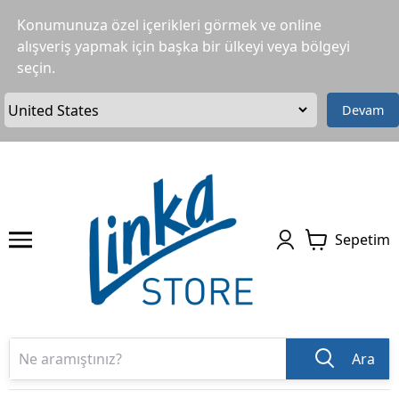
Konumunuza özel içerikleri görmek ve online
alışveriş yapmak için başka bir ülkeyi veya bölgeyi
seçin.
Devam
Sepetim
Ara