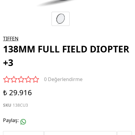
TIFFEN
138MM FULL FIELD DIOPTER
+3
0 Değerlendirme
₺ 29.916
SKU
138CU3
Paylaş
: