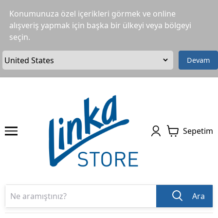
Konumunuza özel içerikleri görmek ve online
alışveriş yapmak için başka bir ülkeyi veya bölgeyi
seçin.
Devam
Sepetim
Ara