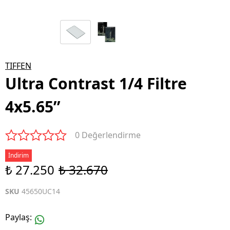
TIFFEN
Ultra Contrast 1/4 Filtre
4x5.65’’
0 Değerlendirme
İndirim
₺ 27.250
₺ 32.670
SKU
45650UC14
Paylaş
: