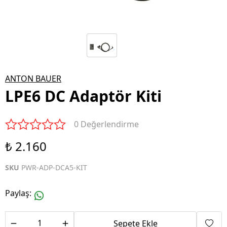
ANTON BAUER
LPE6 DC Adaptör Kiti
0 Değerlendirme
₺ 2.160
SKU
PWR-ADP-DCA5-KIT
Paylaş
:
Sepete Ekle