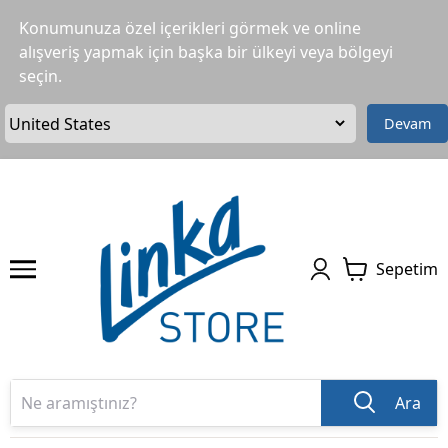
Konumunuza özel içerikleri görmek ve online
alışveriş yapmak için başka bir ülkeyi veya bölgeyi
seçin.
Devam
Sepetim
Ara