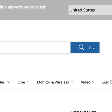
ine alışveriş yapmak için
Ara
leri
Cine
Monitör & Wireless
Video
Güç Ü