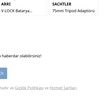
ARRI
SACHTLER
L
V-LOCK Batarya
75mm Tripod Adaptörü
S
Adaptörü
F
 haberdar olabilirsiniz!
Ol
tadır ve
Gizlilik Politikası
ve
Hizmet Şartları