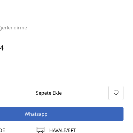
ğerlendirme
94
Sepete Ekle
Whatsapp
DE
HAVALE/EFT