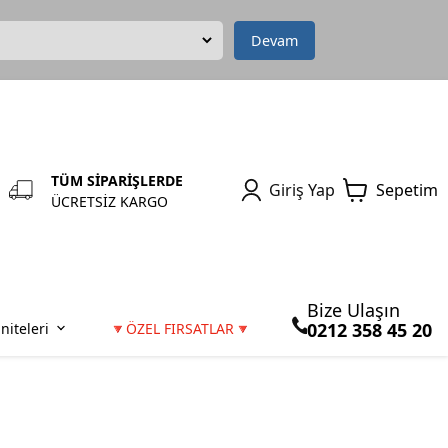
Devam
TÜM SİPARİŞLERDE
Giriş Yap
Sepetim
ÜCRETSİZ KARGO
Bize Ulaşın
0212 358 45 20
niteleri
🔻ÖZEL FIRSATLAR🔻