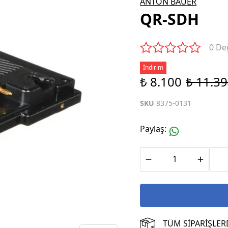
ANTON BAUER
QR-SDH
0 De
İndirim
₺ 8.100
₺ 11.3
SKU
8375-0131
Paylaş
:
TÜM SİPARİŞLER