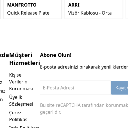
MANFROTTO
ARRI
Quick Release Plate
Vizör Kablosu - Orta
zda
Müşteri
Abone Olun!
Hizmetleri
E-posta adresinizi bırakarak yeniliklerden
Kişisel
Verilerin
z
E-Posta Adresi
Kayıt 
Korunması
mız
Üyelik
an
Sözleşmesi
Bu site reCAPTCHA tarafından korunmak
geçerlidir.
Çerez
Politikası