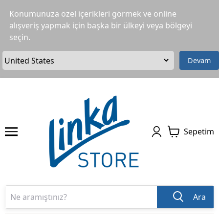
Konumunuza özel içerikleri görmek ve online
alışveriş yapmak için başka bir ülkeyi veya bölgeyi
seçin.
Devam
Sepetim
Ara