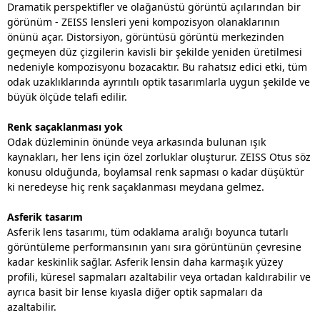
Dramatik perspektifler ve olağanüstü görüntü açılarından bir
görünüm - ZEISS lensleri yeni kompozisyon olanaklarının
önünü açar. Distorsiyon, görüntüsü görüntü merkezinden
geçmeyen düz çizgilerin kavisli bir şekilde yeniden üretilmesi
nedeniyle kompozisyonu bozacaktır. Bu rahatsız edici etki, tüm
odak uzaklıklarında ayrıntılı optik tasarımlarla uygun şekilde ve
büyük ölçüde telafi edilir.
Renk saçaklanması yok
Odak düzleminin önünde veya arkasında bulunan ışık
kaynakları, her lens için özel zorluklar oluşturur. ZEISS Otus söz
konusu olduğunda, boylamsal renk sapması o kadar düşüktür
ki neredeyse hiç renk saçaklanması meydana gelmez.
Asferik tasarım
Asferik lens tasarımı, tüm odaklama aralığı boyunca tutarlı
görüntüleme performansının yanı sıra görüntünün çevresine
kadar keskinlik sağlar. Asferik lensin daha karmaşık yüzey
profili, küresel sapmaları azaltabilir veya ortadan kaldırabilir ve
ayrıca basit bir lense kıyasla diğer optik sapmaları da
azaltabilir.