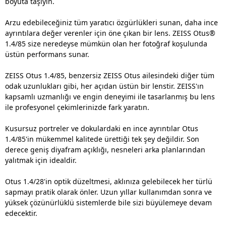
boyuta taşıyın.
Arzu edebileceğiniz tüm yaratıcı özgürlükleri sunan, daha ince
ayrıntılara değer verenler için öne çıkan bir lens. ZEISS Otus®
1.4/85 size neredeyse mümkün olan her fotoğraf koşulunda
üstün performans sunar.
ZEISS Otus 1.4/85, benzersiz ZEISS Otus ailesindeki diğer tüm
odak uzunlukları gibi, her açıdan üstün bir lenstir. ZEISS'ın
kapsamlı uzmanlığı ve engin deneyimi ile tasarlanmış bu lens
ile profesyonel çekimlerinizde fark yaratın.
Kusursuz portreler ve dokulardaki en ince ayrıntılar Otus
1.4/85'in mükemmel kalitede ürettiği tek şey değildir. Son
derece geniş diyafram açıklığı, nesneleri arka planlarından
yalıtmak için idealdir.
Otus 1.4/28'in optik düzeltmesi, aklınıza gelebilecek her türlü
sapmayı pratik olarak önler. Uzun yıllar kullanımdan sonra ve
yüksek çözünürlüklü sistemlerde bile sizi büyülemeye devam
edecektir.