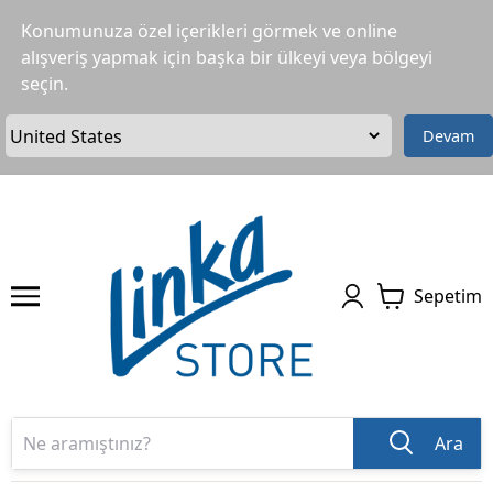
Konumunuza özel içerikleri görmek ve online
alışveriş yapmak için başka bir ülkeyi veya bölgeyi
seçin.
Devam
Sepetim
Ara