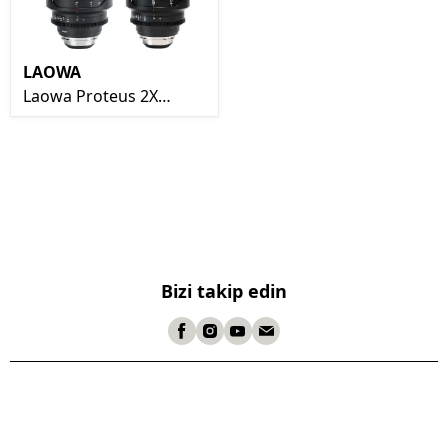
LAOWA
Laowa Proteus 2X
Anamorphic Lens Set
35-60-45-85mm Ex-
Demo(yeni Gibi)
Bizi takip edin