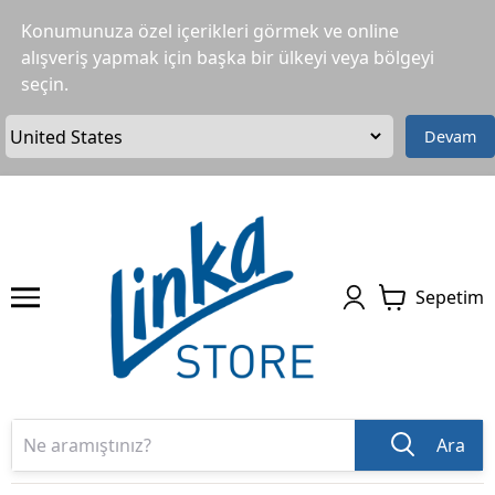
Konumunuza özel içerikleri görmek ve online
alışveriş yapmak için başka bir ülkeyi veya bölgeyi
seçin.
Devam
Sepetim
Ara