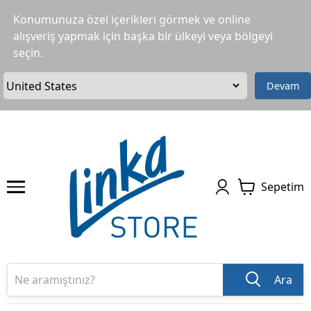
Konumunuza özel içerikleri görmek ve online
alışveriş yapmak için başka bir ülkeyi veya bölgeyi
seçin.
Devam
Sepetim
Ara