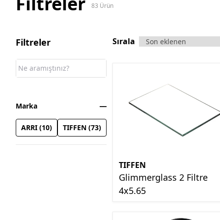
Filtreler
83
Ürün
Sırala
Filtreler
Marka
ARRI
(
10
)
TIFFEN
(
73
)
TIFFEN
Glimmerglass 2 Filtre
4x5.65