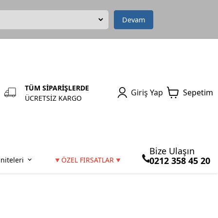
Devam
TÜM SİPARİŞLERDE
Giriş Yap
Sepetim
ÜCRETSİZ KARGO
Bize Ulaşın
0212 358 45 20
niteleri
🔻ÖZEL FIRSATLAR🔻