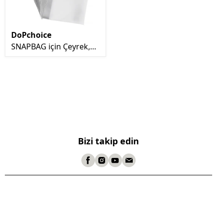
DoPchoice
SNAPBAG için Çeyrek,
Yarım ve Tam Kumaş
Difüzör Seti (36 x 24")
Bizi takip edin