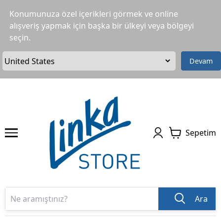
Konumunuza özel içerikleri görmek ve online
alışveriş yapmak için başka bir ülkeyi veya bölgeyi
seçin.
Devam
Sepetim
Ara