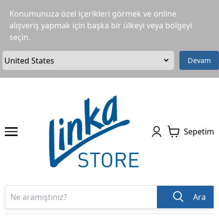
Konumunuza özel içerikleri görmek ve online
alışveriş yapmak için başka bir ülkeyi veya bölgeyi
seçin.
Devam
Sepetim
Ara