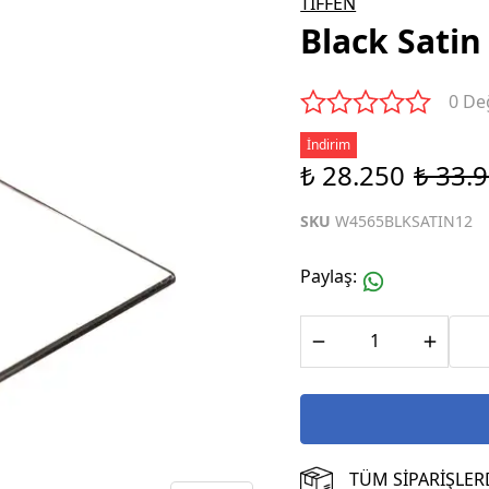
TIFFEN
Black Satin 
0 De
İndirim
₺ 28.250
₺ 33.
SKU
W4565BLKSATIN12
Paylaş
:
TÜM SİPARİŞLER