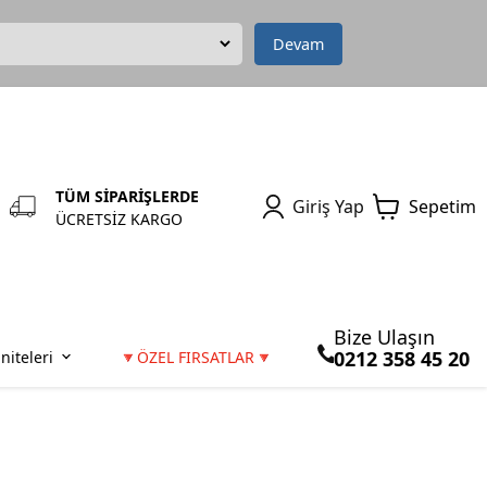
Devam
TÜM SİPARİŞLERDE
Giriş Yap
Sepetim
ÜCRETSİZ KARGO
Bize Ulaşın
0212 358 45 20
niteleri
🔻ÖZEL FIRSATLAR🔻