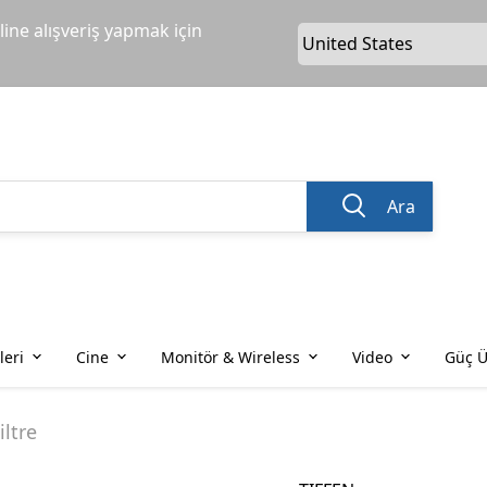
ine alışveriş yapmak için
Ara
leri
Cine
Monitör & Wireless
Video
Güç Ü
iltre