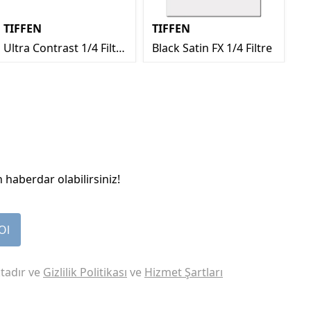
TIFFEN
TIFFEN
T
Ultra Contrast 1/4 Filtre
Black Satin FX 1/4 Filtre
S
4x5.65’’
4x
 haberdar olabilirsiniz!
Ol
tadır ve
Gizlilik Politikası
ve
Hizmet Şartları