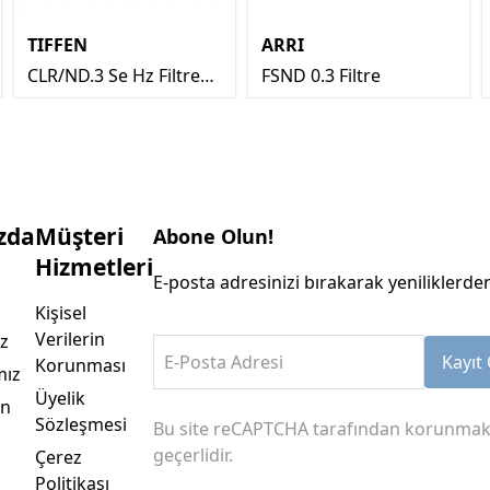
TIFFEN
ARRI
CLR/ND.3 Se Hz Filtre
FSND 0.3 Filtre
4x5.65’’
zda
Müşteri
Abone Olun!
Hizmetleri
E-posta adresinizi bırakarak yeniliklerden
Kişisel
Verilerin
z
E-Posta Adresi
Kayıt 
Korunması
mız
Üyelik
an
Sözleşmesi
Bu site reCAPTCHA tarafından korunmak
geçerlidir.
Çerez
Politikası