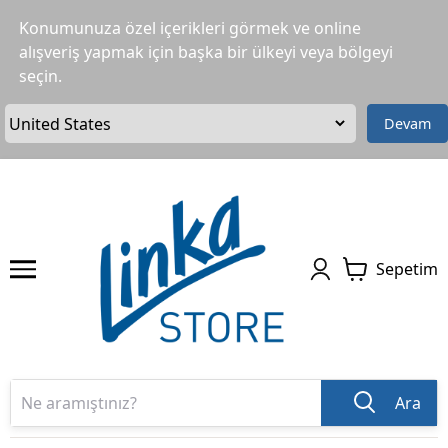
Konumunuza özel içerikleri görmek ve online
alışveriş yapmak için başka bir ülkeyi veya bölgeyi
seçin.
Devam
Sepetim
Ara