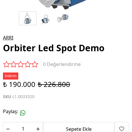
ARRI
Orbiter Led Spot Demo
0 Değerlendirme
İndirim
₺ 190.000
₺ 226.800
SKU
L1.0033520
Paylaş
:
Sepete Ekle