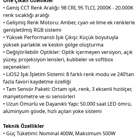
Öne Çıkan Özellikler
•
Geniş CCT Renk Aralığı: 98 CRI, 95 TLCI, 2000K - 20.000K
renk sıcaklığı aralığı
•
Gelişmiş Renk Motoru: Amber, cyan ve lime ek renklerle
genişletilmiş RGB sistemi
•
Yüksek Performanslı Işık Çıkışı: Küçük boyutuyla
yüksek parlaklık ve keskin gölge oluşturma
•
Değiştirilebilir Optikler: Optik içermeyen versiyon, açık
yüzey, projeksiyon lensleri, kubbeler ve softbox
seçenekleri
•
LiOS2 Işık İşletim Sistemi: 8 farklı renk modu ve 240’tan
fazla favori kaydetme özelliği
•
Tam Sensör Paketi: Ortam ışık, renk, 3 eksenli hızölçer,
manyetometre ve ısı sensörleri
•
Uzun Ömürlü ve Dayanıklı Yapı: 50.000 saat LED ömrü,
alüminyum gövde, hızlı açılan yoke sistemi
Teknik Özellikler
•
Güç Tüketimi: Nominal 400W, Maksimum 500W